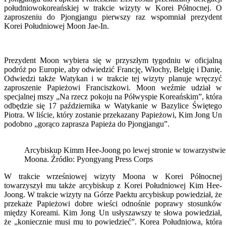
południowokoreańskiej w trakcie wizyty w Korei Północnej. O
zaproszeniu do Pjongjangu pierwszy raz wspomniał prezydent
Korei Południowej Moon Jae-In.
Prezydent Moon wybiera się w przyszłym tygodniu w oficjalną
podróż po Europie, aby odwiedzić Francję, Włochy, Belgię i Danię.
Odwiedzi także Watykan i w trakcie tej wizyty planuje wręczyć
zaproszenie Papieżowi Franciszkowi. Moon weźmie udział w
specjalnej mszy „Na rzecz pokoju na Półwyspie Koreańskim”, która
odbędzie się 17 października w Watykanie w Bazylice Świętego
Piotra. W liście, który zostanie przekazany Papieżowi, Kim Jong Un
podobno „gorąco zaprasza Papieża do Pjongjangu”.
Arcybiskup Kimm Hee-Joong po lewej stronie w towarzystwie 
Moona. Źródło: Pyongyang Press Corps
W trakcie wrześniowej wizyty Moona w Korei Północnej
towarzyszył mu także arcybiskup z Korei Południowej Kim Hee-
Joong. W trakcie wizyty na Górze Paektu arcybiskup powiedział, że
przekaże Papieżowi dobre wieści odnośnie poprawy stosunków
między Koreami. Kim Jong Un usłyszawszy te słowa powiedział,
że „koniecznie musi mu to powiedzieć”. Korea Południowa, która