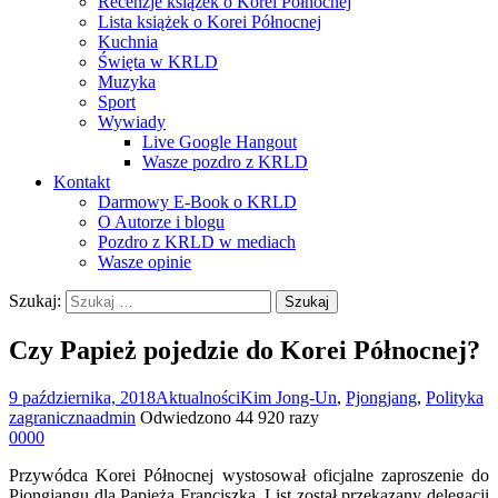
Recenzje książek o Korei Północnej
Lista książek o Korei Północnej
Kuchnia
Święta w KRLD
Muzyka
Sport
Wywiady
Live Google Hangout
Wasze pozdro z KRLD
Kontakt
Darmowy E-Book o KRLD
O Autorze i blogu
Pozdro z KRLD w mediach
Wasze opinie
Szukaj:
Czy Papież pojedzie do Korei Północnej?
9 października, 2018
Aktualności
Kim Jong-Un
,
Pjongjang
,
Polityka
zagraniczna
admin
Odwiedzono 44 920 razy
0
0
0
0
Przywódca Korei Północnej wystosował oficjalne zaproszenie do
Pjongjangu dla Papieża Franciszka. List został przekazany delegacji