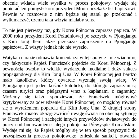
obecnie wkłada wiele wysiłku w proces pokojowy, wydaje się
popierać ten pomysł skoro prezydent Moon przekaże list Papieżowi.
Pewnie w rozmowie z nim będzie się starał go przekonać i
wytłumaczyć, czemu taka wizyta miałaby sens.
To nie jest pierwszy raz, gdy Korea Północna zaprasza papieża. W
2000 roku prezydent Korei Południowej po szczycie w Pjongjangu
z Kim Jong Ilem także przekazał zaproszenie do Pjongjangu
papieżowi. Z wizyty jednak nic nie wyszło.
Watykan narazie odmawia komentarza w tej sprawie i nie wiadomo,
czy faktycznie Papież Franciszek pojedzie do Korei Północnej. Z
pewnością byłoby to wielkie wydarzenie medialne i duży sukces
propagandowy dla Kim Jong Una. W Korei Północnej jest bardzo
mało katolików, którzy otwarcie wyznają swoją wiarę. W
Pjongjangu jest jeden kościół katolicki, do którego zapraszani są
czasem turyści oraz pielgrzymi wraz z kapłanami z zagranicy.
Możemy się także spodziewać, że Franciszek mógłbybyć
krytykowany za odwiedzenie Korei Północnej, co mogłoby równać
się z wyrażeniem poparcia dla Kim Jong Una. Z drugiej strony
Franciszek miałby okazję zwrócić uwagę świata na obecną sytuację
w Korei Północnej i zachęcić innych przywódców światowych do
pracy nad budowaniem stałego pokoju na Półwyspie Koreańskim.
Wydaje mi się, że Papież mógłby się w ten sposób przyczynić do
przyśpieszenia procesu pokojowego, zniesienia sankcji, otwarcia