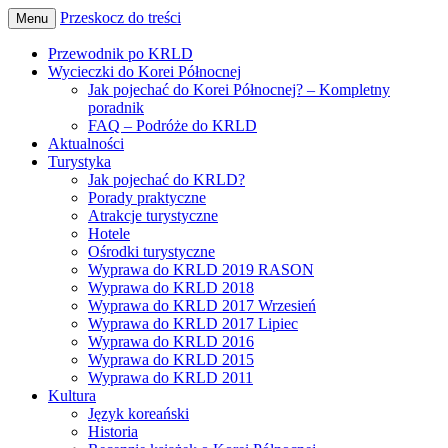
Przeskocz do treści
Menu
Wszystko o podróżach do Korei Północnej
Pozdro z KRLD
Przewodnik po KRLD
Wycieczki do Korei Północnej
Jak pojechać do Korei Północnej? – Kompletny
poradnik
FAQ – Podróże do KRLD
Aktualności
Turystyka
Jak pojechać do KRLD?
Porady praktyczne
Atrakcje turystyczne
Hotele
Ośrodki turystyczne
Wyprawa do KRLD 2019 RASON
Wyprawa do KRLD 2018
Wyprawa do KRLD 2017 Wrzesień
Wyprawa do KRLD 2017 Lipiec
Wyprawa do KRLD 2016
Wyprawa do KRLD 2015
Wyprawa do KRLD 2011
Kultura
Język koreański
Historia