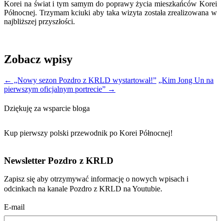
Korei na świat i tym samym do poprawy życia mieszkańców Korei
Północnej. Trzymam kciuki aby taka wizyta została zrealizowana w
najbliższej przyszłości.
Zobacz wpisy
←
„Nowy sezon Pozdro z KRLD wystartował!”
„Kim Jong Un na
pierwszym oficjalnym portrecie”
→
Dziękuję za wsparcie bloga
Kup pierwszy polski przewodnik po Korei Północnej!
Newsletter Pozdro z KRLD
Zapisz się aby otrzymywać informację o nowych wpisach i
odcinkach na kanale Pozdro z KRLD na Youtubie.
E-mail