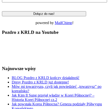
powered by
MailChimp
!
Pozdro z KRLD na Youtube
Najnowsze wpisy
BLOG Pozdro z KRLD kończy działalność
Dresy Pozdro z KRLD już dostepne!
Mów mi towarzyszu, czyli jak powiedzieć „towarzysz” po
koreańsku?
Jak Kim Il Sung przejął władzę w Korei Północnej? –
Historia Korei Północnej cz.2
Jak powstała Korea Północna? Geneza podziały Półwyspu
Koreańskiego