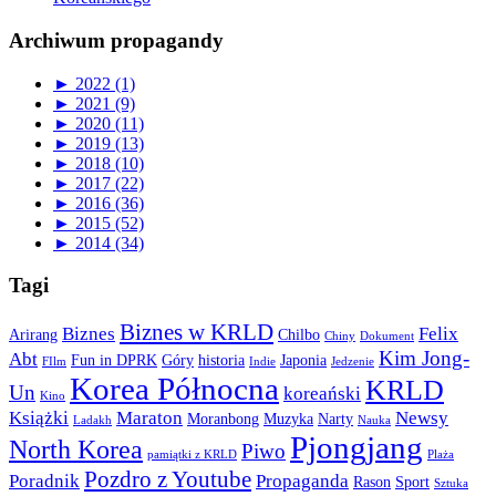
Archiwum propagandy
►
2022 (1)
►
2021 (9)
►
2020 (11)
►
2019 (13)
►
2018 (10)
►
2017 (22)
►
2016 (36)
►
2015 (52)
►
2014 (34)
Tagi
Biznes w KRLD
Biznes
Felix
Arirang
Chilbo
Chiny
Dokument
Kim Jong-
Abt
Fun in DPRK
Góry
historia
Japonia
FIlm
Indie
Jedzenie
Korea Północna
KRLD
Un
koreański
Kino
Książki
Maraton
Newsy
Moranbong
Muzyka
Narty
Ladakh
Nauka
Pjongjang
North Korea
Piwo
pamiątki z KRLD
Plaża
Pozdro z Youtube
Poradnik
Propaganda
Rason
Sport
Sztuka