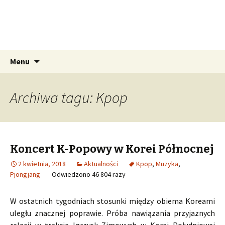
Pozdro z KRLD
Wszystko o podróżach do Korei
Północnej
Przeskocz do treści
Szukaj:
Menu
Archiwa tagu: Kpop
Koncert K-Popowy w Korei Północnej
2 kwietnia, 2018
Aktualności
Kpop
,
Muzyka
,
Pjongjang
Odwiedzono 46 804 razy
W ostatnich tygodniach stosunki między obiema Koreami
uległu znacznej poprawie. Próba nawiązania przyjaznych