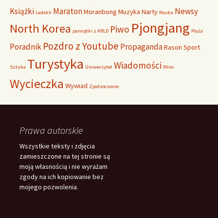
Książki
Maraton
Newsy
Moranbong
Muzyka
Narty
Ladakh
Nauka
Pjongjang
North Korea
Piwo
pamiątki z KRLD
Plaża
Pozdro z Youtube
Poradnik
Propaganda
Rason
Sport
Turystyka
Wiadomości
Sztuka
Uniwersytet
Wino
Wycieczka
Wywiad
Zjednoczenie
Prawa autorskie
Wszystkie teksty i zdjęcia
zamieszczone na tej stronie są
moją własnością i nie wyrażam
zgody na ich kopiowanie bez
mojego pozwolenia.