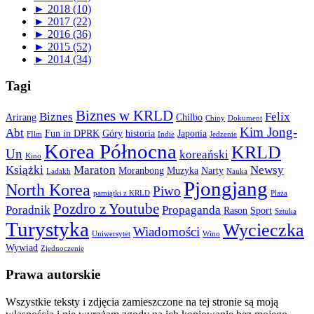
►
2018 (10)
►
2017 (22)
►
2016 (36)
►
2015 (52)
►
2014 (34)
Tagi
Biznes w KRLD
Biznes
Felix
Arirang
Chilbo
Chiny
Dokument
Kim Jong-
Abt
Fun in DPRK
Góry
historia
Japonia
FIlm
Indie
Jedzenie
Korea Północna
KRLD
Un
koreański
Kino
Książki
Maraton
Newsy
Moranbong
Muzyka
Narty
Ladakh
Nauka
Pjongjang
North Korea
Piwo
pamiątki z KRLD
Plaża
Pozdro z Youtube
Poradnik
Propaganda
Rason
Sport
Sztuka
Turystyka
Wycieczka
Wiadomości
Uniwersytet
Wino
Wywiad
Zjednoczenie
Prawa autorskie
Wszystkie teksty i zdjęcia zamieszczone na tej stronie są moją