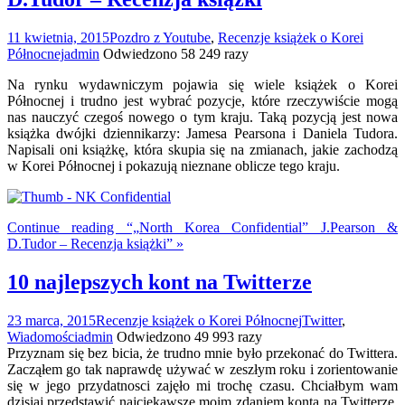
11 kwietnia, 2015
Pozdro z Youtube
,
Recenzje książek o Korei
Północnej
admin
Odwiedzono 58 249 razy
Na rynku wydawniczym pojawia się wiele książek o Korei
Północnej i trudno jest wybrać pozycje, które rzeczywiście mogą
nas nauczyć czegoś nowego o tym kraju. Taką pozycją jest nowa
książka dwójki dziennikarzy: Jamesa Pearsona i Daniela Tudora.
Napisali oni książkę, która skupia się na zmianach, jakie zachodzą
w Korei Północnej i pokazują nieznane oblicze tego kraju.
Continue reading “„North Korea Confidential” J.Pearson &
D.Tudor – Recenzja książki” »
10 najlepszych kont na Twitterze
23 marca, 2015
Recenzje książek o Korei Północnej
Twitter
,
Wiadomości
admin
Odwiedzono 49 993 razy
Przyznam się bez bicia, że trudno mnie było przekonać do Twittera.
Zacząłem go tak naprawdę używać w zeszłym roku i zorientowanie
się w jego przydatnosci zajęło mi trochę czasu. Chciałbym wam
dzisiaj przedstawić najciekawsze moim zdaniem konta na Twitterze,