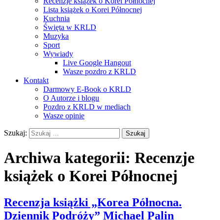
Recenzje książek o Korei Północnej
Lista książek o Korei Północnej
Kuchnia
Święta w KRLD
Muzyka
Sport
Wywiady
Live Google Hangout
Wasze pozdro z KRLD
Kontakt
Darmowy E-Book o KRLD
O Autorze i blogu
Pozdro z KRLD w mediach
Wasze opinie
Szukaj:
Archiwa kategorii: Recenzje
książek o Korei Północnej
Recenzja książki „Korea Północna.
Dziennik Podróży” Michael Palin