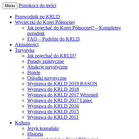
Przeskocz do treści
Menu
Wszystko o podróżach do Korei Północnej
Pozdro z KRLD
Przewodnik po KRLD
Wycieczki do Korei Północnej
Jak pojechać do Korei Północnej? – Kompletny
poradnik
FAQ – Podróże do KRLD
Aktualności
Turystyka
Jak pojechać do KRLD?
Porady praktyczne
Atrakcje turystyczne
Hotele
Ośrodki turystyczne
Wyprawa do KRLD 2019 RASON
Wyprawa do KRLD 2018
Wyprawa do KRLD 2017 Wrzesień
Wyprawa do KRLD 2017 Lipiec
Wyprawa do KRLD 2016
Wyprawa do KRLD 2015
Wyprawa do KRLD 2011
Kultura
Język koreański
Historia