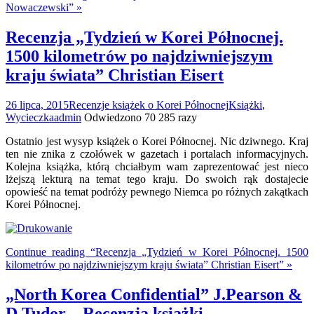
Nowaczewski” »
Recenzja „Tydzień w Korei Północnej.
1500 kilometrów po najdziwniejszym
kraju świata” Christian Eisert
26 lipca, 2015
Recenzje książek o Korei Północnej
Książki
,
Wycieczka
admin
Odwiedzono 70 285 razy
Ostatnio jest wysyp książek o Korei Północnej. Nic dziwnego. Kraj
ten nie znika z czołówek w gazetach i portalach informacyjnych.
Kolejna książka, którą chciałbym wam zaprezentować jest nieco
lżejszą lekturą na temat tego kraju. Do swoich rąk dostajecie
opowieść na temat podróży pewnego Niemca po różnych zakątkach
Korei Północnej.
Continue reading “Recenzja „Tydzień w Korei Północnej. 1500
kilometrów po najdziwniejszym kraju świata” Christian Eisert” »
„North Korea Confidential” J.Pearson &
D.Tudor – Recenzja książki