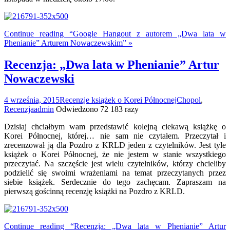
Continue reading “Google Hangout z autorem „Dwa lata w
Phenianie” Arturem Nowaczewskim” »
Recenzja: „Dwa lata w Phenianie” Artur
Nowaczewski
4 września, 2015
Recenzje książek o Korei Północnej
Chopol
,
Recenzja
admin
Odwiedzono 72 183 razy
Dzisiaj chciałbym wam przedstawić kolejną ciekawą książkę o
Korei Północnej, której… nie sam nie czytałem. Przeczytał i
zrecenzował ją dla Pozdro z KRLD jeden z czytelników. Jest tyle
książek o Korei Północnej, że nie jestem w stanie wszystkiego
przeczytać. Na szczęście jest wielu czytelników, którzy chcieliby
podzielić się swoimi wrażeniami na temat przeczytanych przez
siebie książek. Serdecznie do tego zachęcam. Zapraszam na
pierwszą gościnną recenzję książki na Pozdro z KRLD.
Continue reading “Recenzja: „Dwa lata w Phenianie” Artur