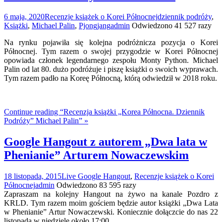
6 maja, 2020
Recenzje książek o Korei Północnej
dziennik podróży
,
Książki
,
Michael Palin
,
Pjongjang
admin
Odwiedzono 41 527 razy
Na rynku pojawiła się kolejna podróżnicza pozycja o Korei
Północnej. Tym razem o swojej przygodzie w Korei Północnej
opowiada członek legendarnego zespołu Monty Python. Michael
Palin od lat 80. dużo podróżuje i piszę książki o swoich wyprawach.
Tym razem padło na Koreę Północną, którą odwiedził w 2018 roku.
Continue reading “Recenzja książki „Korea Północna. Dziennik
Podróży” Michael Palin” »
Google Hangout z autorem „Dwa lata w
Phenianie” Arturem Nowaczewskim
18 listopada, 2015
Live Google Hangout
,
Recenzje książek o Korei
Północnej
admin
Odwiedzono 83 595 razy
Zapraszam na kolejny Hangout na żywo na kanale Pozdro z
KRLD. Tym razem moim gościem będzie autor książki „Dwa Lata
w Phenianie” Artur Nowaczewski. Koniecznie dołączcie do nas 22
listopada w niedzielę około 17:00.