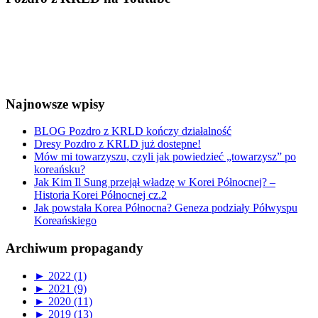
Najnowsze wpisy
BLOG Pozdro z KRLD kończy działalność
Dresy Pozdro z KRLD już dostepne!
Mów mi towarzyszu, czyli jak powiedzieć „towarzysz” po
koreańsku?
Jak Kim Il Sung przejął władzę w Korei Północnej? –
Historia Korei Północnej cz.2
Jak powstała Korea Północna? Geneza podziały Półwyspu
Koreańskiego
Archiwum propagandy
►
2022 (1)
►
2021 (9)
►
2020 (11)
►
2019 (13)