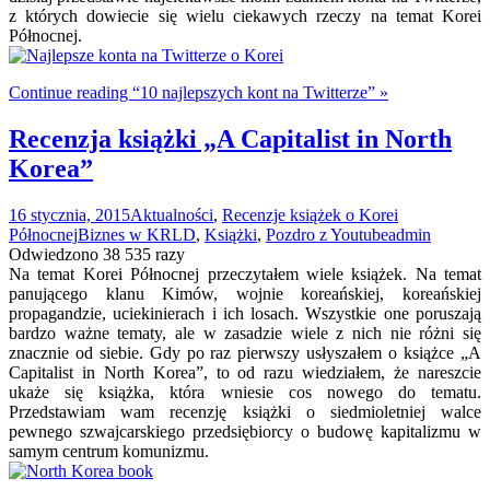
z których dowiecie się wielu ciekawych rzeczy na temat Korei
Północnej.
Continue reading “10 najlepszych kont na Twitterze” »
Recenzja książki „A Capitalist in North
Korea”
16 stycznia, 2015
Aktualności
,
Recenzje książek o Korei
Północnej
Biznes w KRLD
,
Książki
,
Pozdro z Youtube
admin
Odwiedzono 38 535 razy
Na temat Korei Północnej przeczytałem wiele książek. Na temat
panującego klanu Kimów, wojnie koreańskiej, koreańskiej
propagandzie, uciekinierach i ich losach. Wszystkie one poruszają
bardzo ważne tematy, ale w zasadzie wiele z nich nie różni się
znacznie od siebie. Gdy po raz pierwszy usłyszałem o książce „A
Capitalist in North Korea”, to od razu wiedziałem, że nareszcie
ukaże się książka, która wniesie cos nowego do tematu.
Przedstawiam wam recenzję książki o siedmioletniej walce
pewnego szwajcarskiego przedsiębiorcy o budowę kapitalizmu w
samym centrum komunizmu.