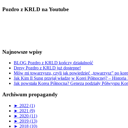
Pozdro z KRLD na Youtube
Najnowsze wpisy
BLOG Pozdro z KRLD kończy działalność
Dresy Pozdro z KRLD już dostepne!
Mów mi towarzyszu, czyli jak powiedzieć „towarzysz” po kor
Jak Kim Il Sung przejął władzę w Korei Północnej? – Historia 
Jak powstała Korea Północna? Geneza podziały Półwyspu Kor
Archiwum propagandy
►
2022 (1)
►
2021 (9)
►
2020 (11)
►
2019 (13)
►
2018 (10)