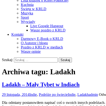
Lista książek o Korei Północnej
Kuchnia
Święta w KRLD
Muzyka
Sport
Wywiady
Live Google Hangout
Wasze pozdro z KRLD
Kontakt
Darmowy E-Book o KRLD
O Autorze i blogu
Pozdro z KRLD w mediach
Wasze opinie
Szukaj:
Archiwa tagu: Ladakh
Ladakh – Mały Tybet w Indiach
29 listopada, 2014
Indie
,
Podróże po świecie
Indie
,
Ladakh
admin
Odwi
Dla odmiany postanowiłem napisać coś o swoich innych podróżach.