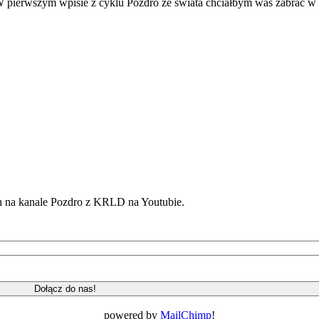
. W pierwszym wpisie z cyklu Pozdro ze świata chciałbym was zabrać 
h na kanale Pozdro z KRLD na Youtubie.
powered by
MailChimp
!