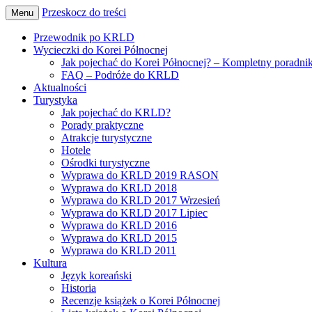
Przeskocz do treści
Menu
Wszystko o podróżach do Korei Północnej
Pozdro z KRLD
Przewodnik po KRLD
Wycieczki do Korei Północnej
Jak pojechać do Korei Północnej? – Kompletny poradni
FAQ – Podróże do KRLD
Aktualności
Turystyka
Jak pojechać do KRLD?
Porady praktyczne
Atrakcje turystyczne
Hotele
Ośrodki turystyczne
Wyprawa do KRLD 2019 RASON
Wyprawa do KRLD 2018
Wyprawa do KRLD 2017 Wrzesień
Wyprawa do KRLD 2017 Lipiec
Wyprawa do KRLD 2016
Wyprawa do KRLD 2015
Wyprawa do KRLD 2011
Kultura
Język koreański
Historia
Recenzje książek o Korei Północnej