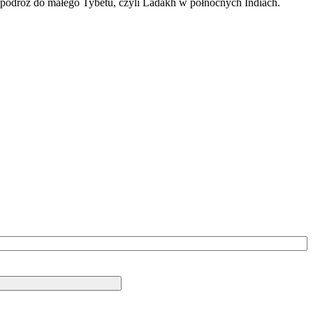
w podróż do małego Tybetu, czyli Ladakh w północnych Indiach.