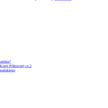
eańsku?
Korei Północnej cz.2
eańskiego