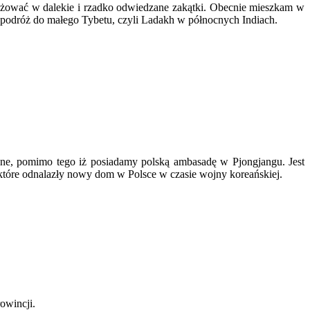
óżować w dalekie i rzadko odwiedzane zakątki. Obecnie mieszkam w
w podróż do małego Tybetu, czyli Ladakh w północnych Indiach.
żone, pomimo tego iż posiadamy polską ambasadę w Pjongjangu. Jest
, które odnalazły nowy dom w Polsce w czasie wojny koreańskiej.
owincji.