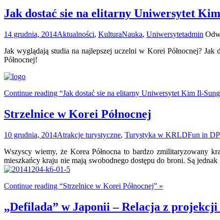
Jak dostać sie na elitarny Uniwersytet Ki
14 grudnia, 2014
Aktualności
,
Kultura
Nauka
,
Uniwersytet
admin
Odwi
Jak wyglądają studia na najlepszej uczelni w Korei Północnej? Jak 
Północnej!
Continue reading “Jak dostać sie na elitarny Uniwersytet Kim Il-Sun
Strzelnice w Korei Północnej
10 grudnia, 2014
Atrakcje turystyczne
,
Turystyka w KRLD
Fun in D
Wszyscy wiemy, że Korea Północna to bardzo zmilitaryzowany kra
mieszkańcy kraju nie mają swobodnego dostępu do broni. Są jednak
Continue reading “Strzelnice w Korei Północnej” »
„Defilada” w Japonii – Relacja z projekcji