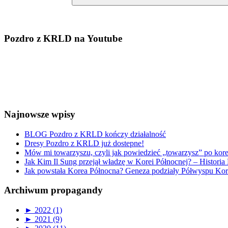
Pozdro z KRLD na Youtube
Najnowsze wpisy
BLOG Pozdro z KRLD kończy działalność
Dresy Pozdro z KRLD już dostepne!
Mów mi towarzyszu, czyli jak powiedzieć „towarzysz” po kor
Jak Kim Il Sung przejął władzę w Korei Północnej? – Historia 
Jak powstała Korea Północna? Geneza podziały Półwyspu Kor
Archiwum propagandy
►
2022 (1)
►
2021 (9)