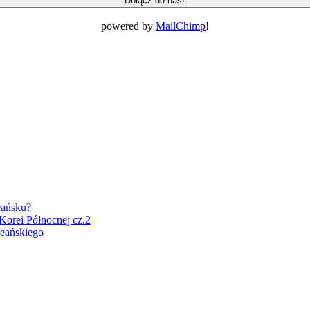
powered by
MailChimp
!
eańsku?
Korei Północnej cz.2
eańskiego