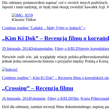
Dla odmiany postanowiłem napisać coś o swoich innych podróżach.
Japonii i mam nadzieję, że będę miał okazję zwiedzić kawałek Azji
Klasztor Thikse
Continue reading “Ladakh – Mały Tybet w Indiach” »
„Kim Ki Dok” – Recenzja filmu o koreańsk
29 listopada, 2014
Dokumentalne
,
Filmy o KRLD
Sieroty koreańskie
a
Niewiele osób wie, jak wyglądały relacje polsko-północnokoreańsk
jednak jedna niesamowita historia o przyjaźni między Polską a Koreą
Continue reading “„Kim Ki Dok” – Recenzja filmu o koreańskich sie
„Crossing” – Recenzja filmu
26 listopada, 2014
Fabularne
,
Filmy o KRLD
FIlm
,
Korea Północna
a
Dziś dla odmiany, zamiast recenzji filmu dokumentalnego, napiszę pa