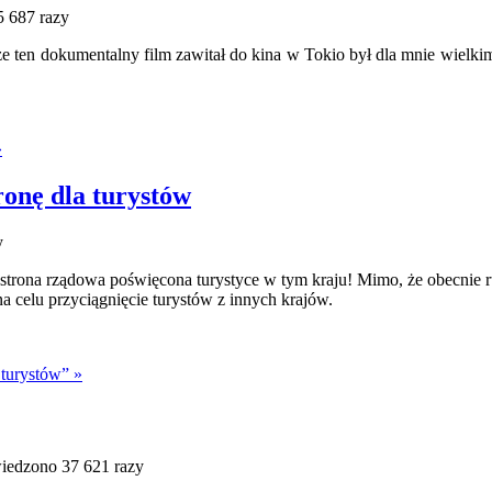
 687 razy
, że ten dokumentalny film zawitał do kina w Tokio był dla mnie wiel
»
ronę dla turystów
y
na strona rządowa poświęcona turystyce w tym kraju! Mimo, że obecni
 celu przyciągnięcie turystów z innych krajów.
 turystów” »
edzono 37 621 razy