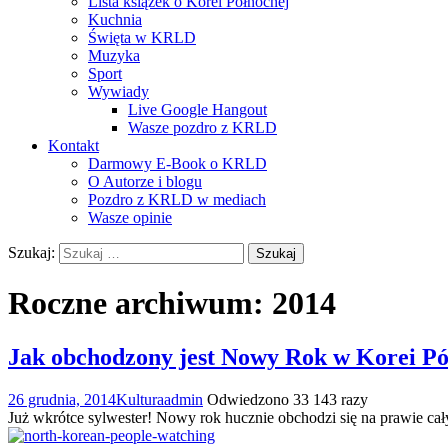
Lista książek o Korei Północnej
Kuchnia
Święta w KRLD
Muzyka
Sport
Wywiady
Live Google Hangout
Wasze pozdro z KRLD
Kontakt
Darmowy E-Book o KRLD
O Autorze i blogu
Pozdro z KRLD w mediach
Wasze opinie
Szukaj:
Roczne archiwum: 2014
Jak obchodzony jest Nowy Rok w Korei Pó
26 grudnia, 2014
Kultura
admin
Odwiedzono 33 143 razy
Już wkrótce sylwester! Nowy rok hucznie obchodzi się na prawie c