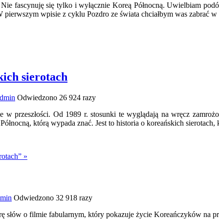
 Nie fascynuję się tylko i wyłącznie Koreą Północną. Uwielbiam pod
. W pierwszym wpisie z cyklu Pozdro ze świata chciałbym was zabrać 
ich sierotach
dmin
Odwiedzono 26 924 razy
ie w przeszłości. Od 1989 r. stosunki te wyglądają na wręcz zamro
 Północną, którą wypada znać. Jest to historia o koreańskich sierotach
rotach” »
dmin
Odwiedzono 32 918 razy
rę słów o filmie fabularnym, który pokazuje życie Koreańczyków na pr