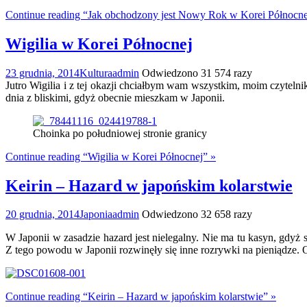
Continue reading “Jak obchodzony jest Nowy Rok w Korei Północne
Wigilia w Korei Północnej
23 grudnia, 2014
Kultura
admin
Odwiedzono 31 574 razy
Jutro Wigilia i z tej okazji chciałbym wam wszystkim, moim czyteln
dnia z bliskimi, gdyż obecnie mieszkam w Japonii.
Choinka po południowej stronie granicy
Continue reading “Wigilia w Korei Północnej” »
Keirin – Hazard w japońskim kolarstwie
20 grudnia, 2014
Japonia
admin
Odwiedzono 32 658 razy
W Japonii w zasadzie hazard jest nielegalny. Nie ma tu kasyn, gdyż
Z tego powodu w Japonii rozwinęły się inne rozrywki na pieniądze. 
Continue reading “Keirin – Hazard w japońskim kolarstwie” »