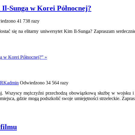
m Il-Sunga w Korei Północnej?
edzono 41 738 razy
dostać się na elitarny uniwersytet Kim Il-Sunga? Zapraszam serdeczni
ga w Korei Północnej?” »
PRK
admin
Odwiedzono 34 564 razy
j. Wszyscy mężczyźni przechodzą obowiązkową służbę w wojsku i k
 miejsca, gdzie mogą podszkolić swoje umiejętności strzeleckie. Zap
 filmu