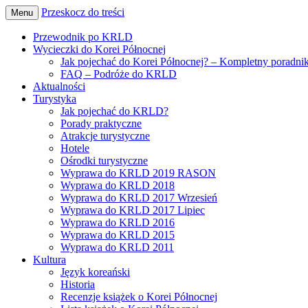
Przeskocz do treści
Menu
Wszystko o podróżach do Korei Północnej
Pozdro z KRLD
Przewodnik po KRLD
Wycieczki do Korei Północnej
Jak pojechać do Korei Północnej? – Kompletny poradni
FAQ – Podróże do KRLD
Aktualności
Turystyka
Jak pojechać do KRLD?
Porady praktyczne
Atrakcje turystyczne
Hotele
Ośrodki turystyczne
Wyprawa do KRLD 2019 RASON
Wyprawa do KRLD 2018
Wyprawa do KRLD 2017 Wrzesień
Wyprawa do KRLD 2017 Lipiec
Wyprawa do KRLD 2016
Wyprawa do KRLD 2015
Wyprawa do KRLD 2011
Kultura
Język koreański
Historia
Recenzje książek o Korei Północnej