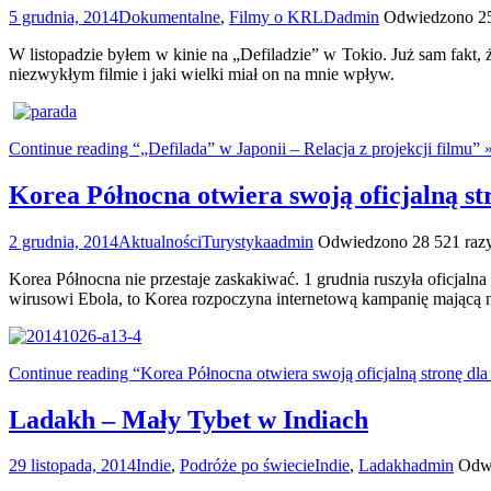
5 grudnia, 2014
Dokumentalne
,
Filmy o KRLD
admin
Odwiedzono 25
W listopadzie byłem w kinie na „Defiladzie” w Tokio. Już sam fakt
niezwykłym filmie i jaki wielki miał on na mnie wpływ.
Continue reading “„Defilada” w Japonii – Relacja z projekcji filmu” 
Korea Północna otwiera swoją oficjalną st
2 grudnia, 2014
Aktualności
Turystyka
admin
Odwiedzono 28 521 raz
Korea Północna nie przestaje zaskakiwać. 1 grudnia ruszyła oficjal
wirusowi Ebola, to Korea rozpoczyna internetową kampanię mającą na
Continue reading “Korea Północna otwiera swoją oficjalną stronę dla
Ladakh – Mały Tybet w Indiach
29 listopada, 2014
Indie
,
Podróże po świecie
Indie
,
Ladakh
admin
Odwi