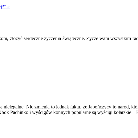
j?” »
ikom, złożyć serdeczne życzenia świąteczne. Życze wam wszystkim rado
 są nielegalne. Nie zmienia to jednak faktu, że Japończycy to naród
Obok Pachinko i wyścigów konnych popularne są wyścigi kolarskie – K