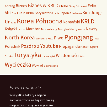
Biznes w KRLD
Biznes
Felix
Arirang
Chilbo
Chiny
Dokument
Kim Jong-
Abt
Fun in DPRK
Góry
historia
Japonia
FIlm
Indie
Jedzenie
Korea Północna
KRLD
Un
koreański
Kino
Książki
Maraton
Newsy
Moranbong
Muzyka
Narty
Ladakh
Nauka
Pjongjang
North Korea
Piwo
pamiątki z KRLD
Plaża
Pozdro z Youtube
Poradnik
Propaganda
Rason
Sport
Turystyka
Wiadomości
Sztuka
Uniwersytet
Wino
Wycieczka
Wywiad
Zjednoczenie
Prawa autorskie
Wszystkie teksty i zdjęcia
zamieszczone na tej stronie są
moją własnością i nie wyrażam