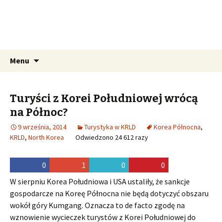
Pozdro z KRLD
Wszystko o podróżach do Korei
Północnej
Przeskocz do treści
Szukaj:
Menu
Turyści z Korei Południowej wrócą
na Północ?
9 września, 2014
Turystyka w KRLD
Korea Północna
,
KRLD
,
North Korea
Odwiedzono 24 612 razy
0
1
0
0
W sierpniu Korea Południowa i USA ustaliły, że sankcje
gospodarcze na Koreę Północna nie będą dotyczyć obszaru
wokół góry Kumgang. Oznacza to de facto zgodę na
wznowienie wycieczek turystów z Korei Południowej do