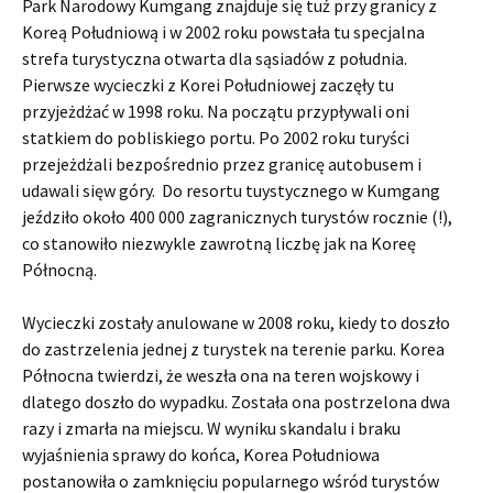
Park Narodowy Kumgang znajduje się tuż przy granicy z
Koreą Południową i w 2002 roku powstała tu specjalna
strefa turystyczna otwarta dla sąsiadów z południa.
Pierwsze wycieczki z Korei Południowej zaczęły tu
przyjeżdżać w 1998 roku. Na początu przypływali oni
statkiem do pobliskiego portu. Po 2002 roku turyści
przejeżdżali bezpośrednio przez granicę autobusem i
udawali sięw góry. Do resortu tuystycznego w Kumgang
jeździło około 400 000 zagranicznych turystów rocznie (!),
co stanowiło niezwykle zawrotną liczbę jak na Koreę
Północną.
Wycieczki zostały anulowane w 2008 roku, kiedy to doszło
do zastrzelenia jednej z turystek na terenie parku. Korea
Północna twierdzi, że weszła ona na teren wojskowy i
dlatego doszło do wypadku. Została ona postrzelona dwa
razy i zmarła na miejscu. W wyniku skandalu i braku
wyjaśnienia sprawy do końca, Korea Południowa
postanowiła o zamknięciu popularnego wśród turystów