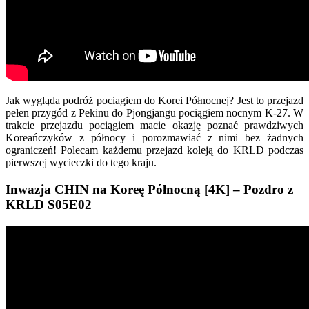
Jak wygląda podróż pociagiem do Korei Północnej? Jest to przejazd
pełen przygód z Pekinu do Pjongjangu pociągiem nocnym K-27. W
trakcie przejazdu pociągiem macie okazję poznać prawdziwych
Koreańczyków z północy i porozmawiać z nimi bez żadnych
ograniczeń! Polecam każdemu przejazd koleją do KRLD podczas
pierwszej wycieczki do tego kraju.
Inwazja CHIN na Koreę Północną [4K] – Pozdro z
KRLD S05E02