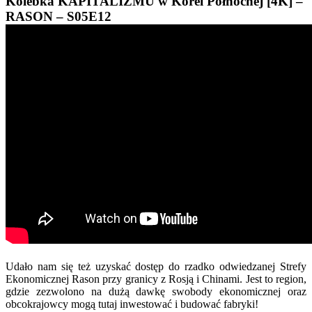
Kolebka KAPITALIZMU w Korei Północnej [4K] –
RASON – S05E12
Udało nam się też uzyskać dostęp do rzadko odwiedzanej Strefy
Ekonomicznej Rason przy granicy z Rosją i Chinami. Jest to region,
gdzie zezwolono na dużą dawkę swobody ekonomicznej oraz
obcokrajowcy mogą tutaj inwestować i budować fabryki!