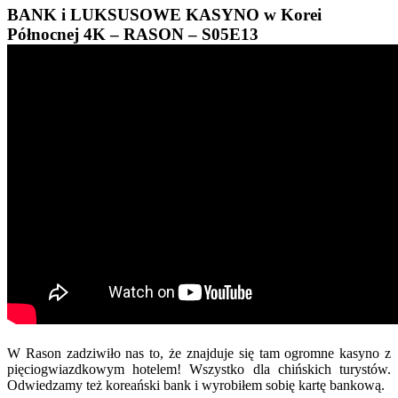
BANK i LUKSUSOWE KASYNO w Korei
Północnej 4K – RASON – S05E13
W Rason zadziwiło nas to, że znajduje się tam ogromne kasyno z
pięciogwiazdkowym hotelem! Wszystko dla chińskich turystów.
Odwiedzamy też koreański bank i wyrobiłem sobię kartę bankową.