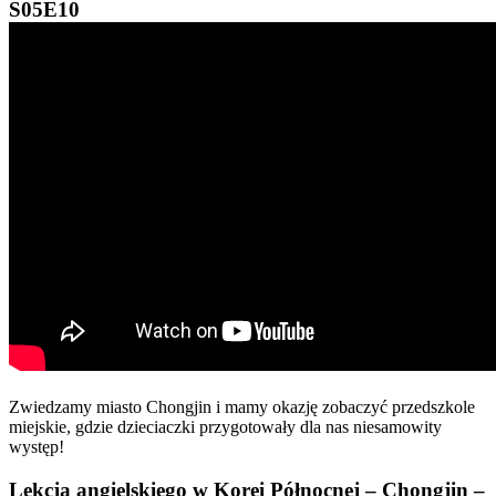
S05E10
Zwiedzamy miasto Chongjin i mamy okazję zobaczyć przedszkole
miejskie, gdzie dzieciaczki przygotowały dla nas niesamowity
występ!
Lekcja angielskiego w Korei Północnej – Chongjin –