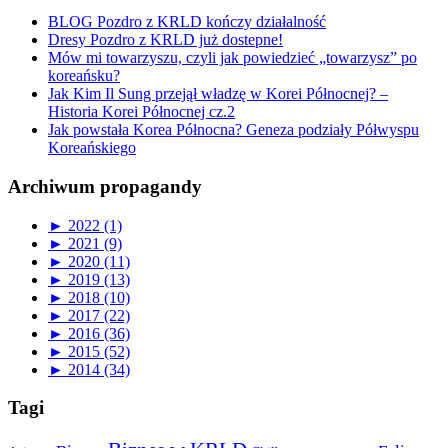
BLOG Pozdro z KRLD kończy działalność
Dresy Pozdro z KRLD już dostepne!
Mów mi towarzyszu, czyli jak powiedzieć „towarzysz” po
koreańsku?
Jak Kim Il Sung przejął władzę w Korei Północnej? –
Historia Korei Północnej cz.2
Jak powstała Korea Północna? Geneza podziały Półwyspu
Koreańskiego
Archiwum propagandy
►
2022 (1)
►
2021 (9)
►
2020 (11)
►
2019 (13)
►
2018 (10)
►
2017 (22)
►
2016 (36)
►
2015 (52)
►
2014 (34)
Tagi