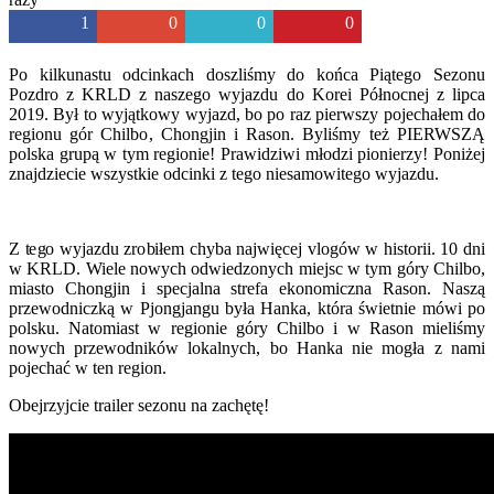
1
0
0
0
Po kilkunastu odcinkach doszliśmy do końca Piątego Sezonu
Pozdro z KRLD z naszego wyjazdu do Korei Północnej z lipca
2019. Był to wyjątkowy wyjazd, bo po raz pierwszy pojechałem do
regionu gór Chilbo, Chongjin i Rason. Byliśmy też PIERWSZĄ
polska grupą w tym regionie! Prawidziwi młodzi pionierzy! Poniżej
znajdziecie wszystkie odcinki z tego niesamowitego wyjazdu.
Z tego wyjazdu zrobiłem chyba najwięcej vlogów w historii. 10 dni
w KRLD. Wiele nowych odwiedzonych miejsc w tym góry Chilbo,
miasto Chongjin i specjalna strefa ekonomiczna Rason. Naszą
przewodniczką w Pjongjangu była Hanka, która świetnie mówi po
polsku. Natomiast w regionie góry Chilbo i w Rason mieliśmy
nowych przewodników lokalnych, bo Hanka nie mogła z nami
pojechać w ten region.
Obejrzyjcie trailer sezonu na zachętę!