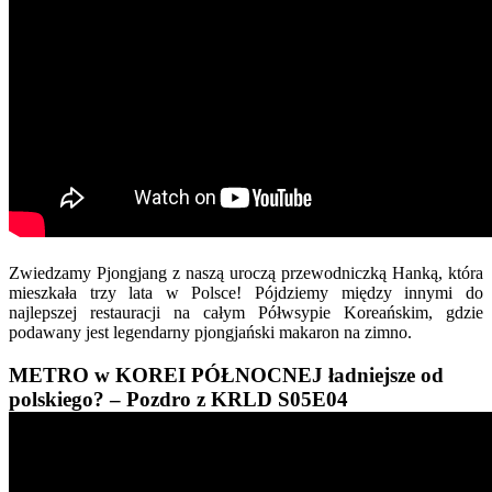
Zwiedzamy Pjongjang z naszą uroczą przewodniczką Hanką, która
mieszkała trzy lata w Polsce! Pójdziemy między innymi do
najlepszej restauracji na całym Półwsypie Koreańskim, gdzie
podawany jest legendarny pjongjański makaron na zimno.
METRO w KOREI PÓŁNOCNEJ ładniejsze od
polskiego? – Pozdro z KRLD S05E04