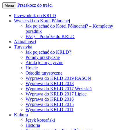
Przeskocz do treści
Menu
Wszystko o podróżach do Korei Północnej
Pozdro z KRLD
Przewodnik po KRLD
Wycieczki do Korei Północnej
Jak pojechać do Korei Północnej? – Kompletny
poradnik
FAQ – Podróże do KRLD
Aktualności
Turystyka
Jak pojechać do KRLD?
Porady praktyczne
Atrakcje turystyczne
Hotele
Ośrodki turystyczne
Wyprawa do KRLD 2019 RASON
Wyprawa do KRLD 2018
Wyprawa do KRLD 2017 Wrzesień
Wyprawa do KRLD 2017 Lipiec
Wyprawa do KRLD 2016
Wyprawa do KRLD 2015
Wyprawa do KRLD 2011
Kultura
Język koreański
Historia