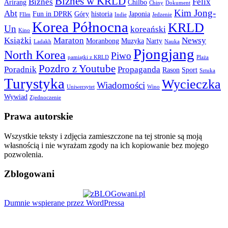
Biznes w KRLD
Biznes
Felix
Arirang
Chilbo
Chiny
Dokument
Kim Jong-
Abt
Fun in DPRK
Góry
historia
Japonia
FIlm
Indie
Jedzenie
Korea Północna
KRLD
Un
koreański
Kino
Książki
Maraton
Newsy
Moranbong
Muzyka
Narty
Ladakh
Nauka
Pjongjang
North Korea
Piwo
pamiątki z KRLD
Plaża
Pozdro z Youtube
Poradnik
Propaganda
Rason
Sport
Sztuka
Turystyka
Wycieczka
Wiadomości
Uniwersytet
Wino
Wywiad
Zjednoczenie
Prawa autorskie
Wszystkie teksty i zdjęcia zamieszczone na tej stronie są moją
własnością i nie wyrażam zgody na ich kopiowanie bez mojego
pozwolenia.
Zblogowani
Dumnie wspierane przez WordPressa