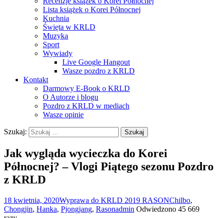
Recenzje książek o Korei Północnej
Lista książek o Korei Północnej
Kuchnia
Święta w KRLD
Muzyka
Sport
Wywiady
Live Google Hangout
Wasze pozdro z KRLD
Kontakt
Darmowy E-Book o KRLD
O Autorze i blogu
Pozdro z KRLD w mediach
Wasze opinie
Szukaj:
Jak wygląda wycieczka do Korei
Północnej? – Vlogi Piątego sezonu Pozdro
z KRLD
18 kwietnia, 2020
Wyprawa do KRLD 2019 RASON
Chilbo
,
Chongjin
,
Hanka
,
Pjongjang
,
Rason
admin
Odwiedzono 45 669
razy