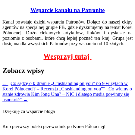
Wsparcie kanału na Patronite
Kanał powstaje dzięki wsparciu Patronów. Dołącz do naszej ekipy
agentów na specjalnej grupie FB, gdzie dyskutujemy na temat Korei
Północnej. Dużo ciekawych artykułów, linków i dyskusje na
poziomie z osobami, które chcą lepiej poznać ten kraj. Grupa jest
dostępna dla wszystkich Patronów przy wsparciu od 10 złotych.
Wesprzyj tutaj
Zobacz wpisy
←
„Co sądzę o k-dramie „Crashlanding on you” po 9 wizytach w
Korei Północnej? – Recenzja „Crashlanding on you””
„Co wiemy o
stanie zdrowia Kim Jong Una? – NIC i dlatego media powinny się
uspokoić”
→
Dziękuję za wsparcie bloga
Kup pierwszy polski przewodnik po Korei Północnej!