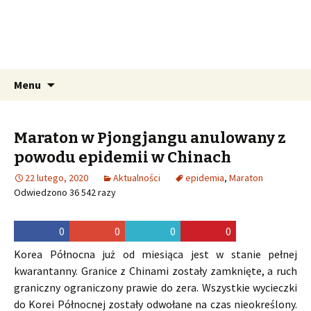
Pozdro z KRLD
Wszystko o podróżach do Korei
Północnej
Przeskocz do treści
Szukaj:
Menu
Maraton w Pjongjangu anulowany z
powodu epidemii w Chinach
22 lutego, 2020
Aktualności
epidemia
,
Maraton
Odwiedzono 36 542 razy
0
0
0
0
Korea Północna już od miesiąca jest w stanie pełnej
kwarantanny. Granice z Chinami zostały zamknięte, a ruch
graniczny ograniczony prawie do zera. Wszystkie wycieczki
do Korei Północnej zostały odwołane na czas nieokreślony.