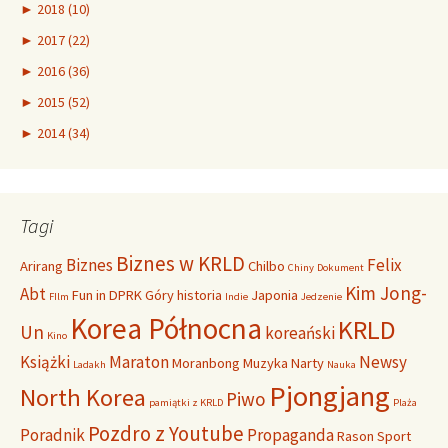
►
2018 (10)
►
2017 (22)
►
2016 (36)
►
2015 (52)
►
2014 (34)
Tagi
Biznes w KRLD
Biznes
Felix
Arirang
Chilbo
Chiny
Dokument
Kim Jong-
Abt
Fun in DPRK
Góry
historia
Japonia
FIlm
Indie
Jedzenie
Korea Północna
KRLD
Un
koreański
Kino
Książki
Maraton
Newsy
Moranbong
Muzyka
Narty
Ladakh
Nauka
Pjongjang
North Korea
Piwo
pamiątki z KRLD
Plaża
Pozdro z Youtube
Poradnik
Propaganda
Rason
Sport