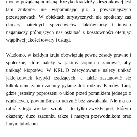
mocno pożądaną odmianą. Ryzyko kradzieży kieszonkowej jest
tam znikome, nie wspominając już o poważniejszych
przestępstwach. W obiektach turystycznych nie spotkamy zaś
chmary natrętnych sprzedawców, taksówkarzy i innych
naganiaczy próbujących nas oskubać z kosztowności oferując
wątpliwej jakości towary i usługi.
Wiadomo, w każdym kraju obowiązują pewne zasady prawne i
społeczne, które należy w jakimś stopniu uszanować, aby
uniknąć kłopotów. W KRL-D zdecydowanie należy unikać
jakiejkolwiek krytyki rządzących, a także zastanowić się
kilkukrotnie zanim zadamy pytanie dot. rodziny Kimów. Tam,
gdzie jesteśmy poproszeni o ukłon przed pomnikiem jednego z
rządzących, powinniśmy to uczynić bez zawahania. Nie ma co
robić z tego wielkiej szopki – to tylko zwykły gest, którym
okażemy dużo szacunku także i naszym przewodnikom oraz
innym tubylcom.