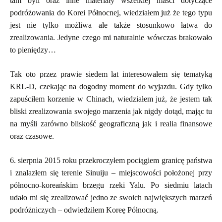
tam byli oraz inne materiały wszelkiej maści dotyczące
podróżowania do Korei Północnej, wiedziałem już że tego typu
jest nie tylko możliwa ale także stosunkowo łatwa do
zrealizowania. Jedyne czego mi naturalnie wówczas brakowało
to pieniędzy…
Tak oto przez prawie siedem lat interesowałem się tematyką
KRL-D, czekając na dogodny moment do wyjazdu. Gdy tylko
zapuściłem korzenie w Chinach, wiedziałem już, że jestem tak
bliski zrealizowania swojego marzenia jak nigdy dotąd, mając tu
na myśli zarówno bliskość geograficzną jak i realia finansowe
oraz czasowe.
6. sierpnia 2015 roku przekroczyłem pociągiem granicę państwa
i znalazłem się terenie Sinuiju – miejscowości położonej przy
północno-koreańskim brzegu rzeki Yalu. Po siedmiu latach
udało mi się zrealizować jedno ze swoich największych marzeń
podróżniczych – odwiedziłem Koreę Północną.