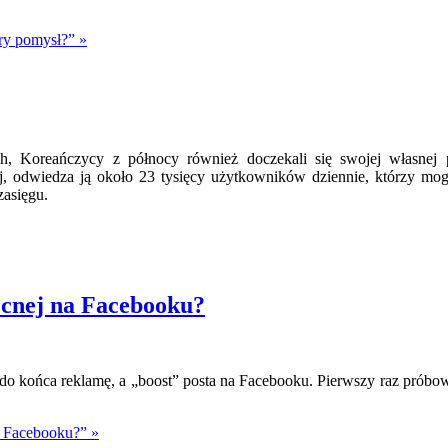
ry pomysł?” »
, Koreańczycy z północy również doczekali się swojej własnej p
odwiedza ją około 23 tysięcy użytkowników dziennie, którzy mogą 
zasięgu.
ocnej na Facebooku?
 końca reklamę, a „boost” posta na Facebooku. Pierwszy raz próbował
a Facebooku?” »