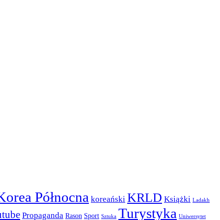
Korea Północna
KRLD
koreański
Książki
Ladakh
Turystyka
utube
Propaganda
Rason
Sport
Sztuka
Uniwersytet