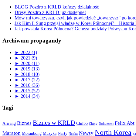
BLOG Pozdro z KRLD kończy działalność
Dresy Pozdro z KRLD już dostepne!
Mów mi towarzyszu, czyli jak powiedzieć „towarzysz” po kor
Jak Kim Il Sung przejął władzę w Korei Północnej? – Historia 
Jak powstała Korea Północna? Geneza podziały Półwyspu Kor
Archiwum propagandy
►
2022 (1)
►
2021 (9)
►
2020 (11)
►
2019 (13)
►
2018 (10)
►
2017 (22)
►
2016 (36)
►
2015 (52)
►
2014 (34)
Tagi
Biznes w KRLD
Biznes
Felix Abt
Arirang
Chilbo
Chiny
Dokument
North Korea
Maraton
Newsy
Moranbong
Muzyka
Narty
Nauka
pa