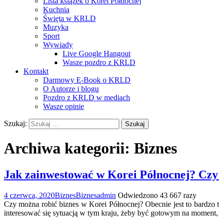
Lista książek o Korei Północnej
Kuchnia
Święta w KRLD
Muzyka
Sport
Wywiady
Live Google Hangout
Wasze pozdro z KRLD
Kontakt
Darmowy E-Book o KRLD
O Autorze i blogu
Pozdro z KRLD w mediach
Wasze opinie
Szukaj:
Archiwa kategorii: Biznes
Jak zainwestować w Korei Północnej? Czy
4 czerwca, 2020
Biznes
Biznes
admin
Odwiedzono 43 667 razy
Czy można robić biznes w Korei Północnej? Obecnie jest to bardzo
interesować się sytuacją w tym kraju, żeby być gotowym na moment, 