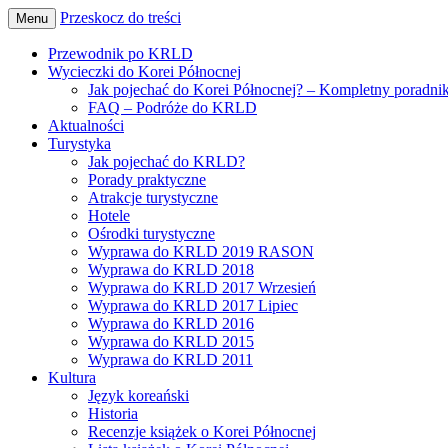
Przeskocz do treści
Menu
Wszystko o podróżach do Korei Północnej
Pozdro z KRLD
Przewodnik po KRLD
Wycieczki do Korei Północnej
Jak pojechać do Korei Północnej? – Kompletny poradni
FAQ – Podróże do KRLD
Aktualności
Turystyka
Jak pojechać do KRLD?
Porady praktyczne
Atrakcje turystyczne
Hotele
Ośrodki turystyczne
Wyprawa do KRLD 2019 RASON
Wyprawa do KRLD 2018
Wyprawa do KRLD 2017 Wrzesień
Wyprawa do KRLD 2017 Lipiec
Wyprawa do KRLD 2016
Wyprawa do KRLD 2015
Wyprawa do KRLD 2011
Kultura
Język koreański
Historia
Recenzje książek o Korei Północnej