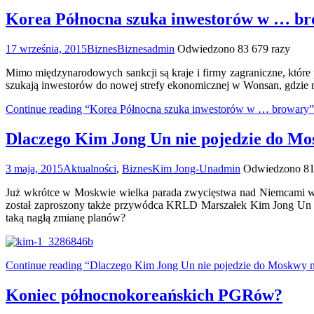
Korea Północna szuka inwestorów w … b
17 września, 2015
Biznes
Biznes
admin
Odwiedzono 83 679 razy
Mimo międzynarodowych sankcji są kraje i firmy zagraniczne, które p
szukają inwestorów do nowej strefy ekonomicznej w Wonsan, gdzie m
Continue reading “Korea Północna szuka inwestorów w … browary”
Dlaczego Kim Jong Un nie pojedzie do Mo
3 maja, 2015
Aktualności
,
Biznes
Kim Jong-Un
admin
Odwiedzono 81 
Już wkrótce w Moskwie wielka parada zwycięstwa nad Niemcami w I
został zaproszony także przywódca KRLD Marszałek Kim Jong Un i
taką nagłą zmianę planów?
Continue reading “Dlaczego Kim Jong Un nie pojedzie do Moskwy n
Koniec północnokoreańskich PGRów?