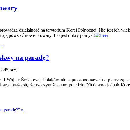
rowary
rowadzą działalność na terytorium Korei Północnej. Nie jest ich wiele
ają powstać nowe browary. I to jest dobry pomysł!
 »
skwy na paradę?
845 razy
I Wojnie Światowej. Polaków nie zaproszono nawet na pierwszą para
 wydawało się, że rzeczywiście tam pojedzie. Niedawno jednak Kore
a paradę?” »