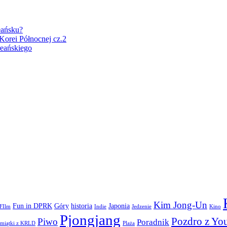
eańsku?
Korei Północnej cz.2
eańskiego
Kim Jong-Un
Fun in DPRK
Góry
historia
Japonia
FIlm
Indie
Jedzenie
Kino
Pjongjang
Pozdro z Yo
Piwo
Poradnik
miątki z KRLD
Plaża